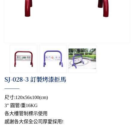
SJ-028-3 訂製烤漆拒馬
尺寸:120x56x100(cm)
3" 圓管/重16KG
各大樓管制標示使用
感謝各大保全公司厚愛採用!