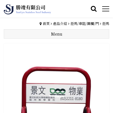
首頁
產品介紹
拒馬/車阻/圍欄/門
拒馬
Menu