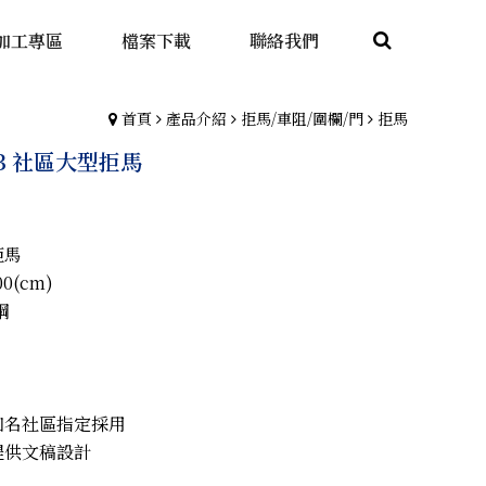
加工專區
檔案下載
聯絡我們
首頁
產品介紹
拒馬/車阻/圍欄/門
拒馬
CB 社區大型拒馬
拒馬
00(cm)
鋼
知名社區指定採用
提供文稿設計