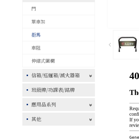
門
單車架
拒馬
車阻
伸縮式圍欄
信箱/巡邏箱/滅火器箱
班級牌/功課表/銘牌
應用品系列
其他