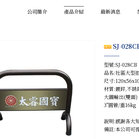
公司簡介
產品介紹
最新消息
SJ-028
型號:SJ-028CB
品名:社區大型
尺寸:120x56x1
材質:鍍鋅,不銹
大圖輸出(雙面)
3"圓管/重16kg
說明:感謝各大
備註:本公司可