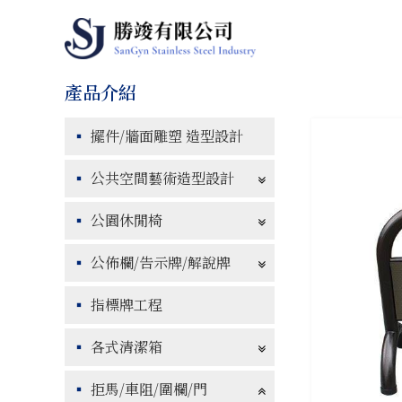
擺件/牆面雕塑 造型設計
公共空間藝術造型設計
公園休閒椅
公佈欄/告示牌/解說牌
指標牌工程
各式清潔箱
拒馬/車阻/圍欄/門