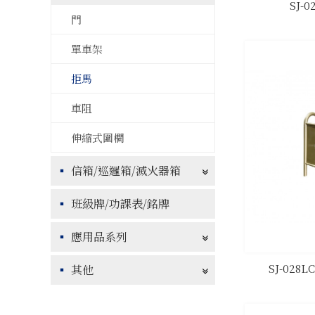
SJ-
門
單車架
拒馬
車阻
伸縮式圍欄
信箱/巡邏箱/滅火器箱
班級牌/功課表/銘牌
應用品系列
SJ-02
其他