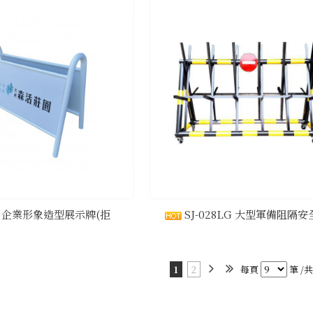
LC 企業形象造型展示牌(拒
SJ-028LG 大型軍備阻隔
1
2
每頁
筆 /共