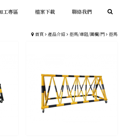
加工專區
檔案下載
聯絡我們
首頁
產品介紹
拒馬/車阻/圍欄/門
拒馬