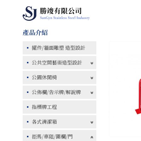
擺件/牆面雕塑 造型設計
公共空間藝術造型設計
公園休閒椅
公佈欄/告示牌/解說牌
指標牌工程
各式清潔箱
拒馬/車阻/圍欄/門