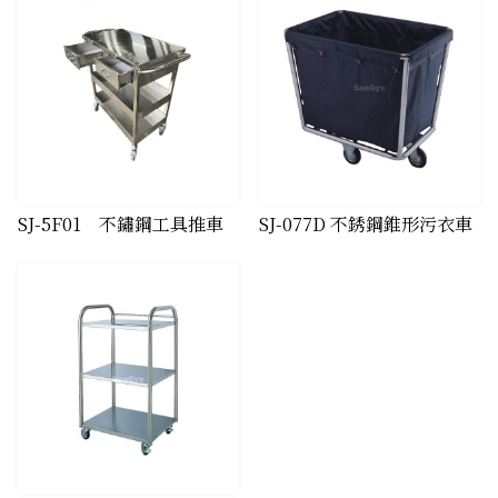
SJ-5F01 不鏽鋼工具推車
​SJ-077D 不銹鋼錐形污衣車