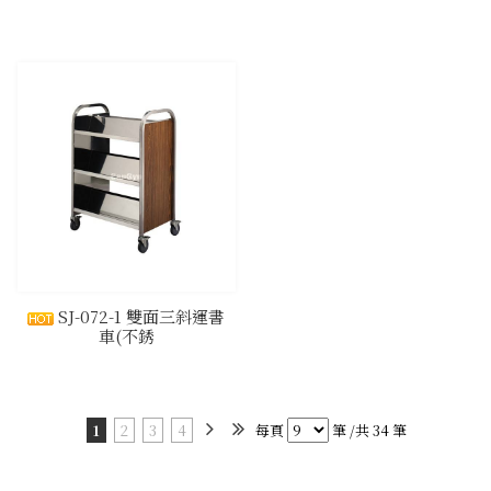
​SJ-072-1 雙面三斜運書
車(不銹
1
2
3
4
每頁
筆 /共 34 筆