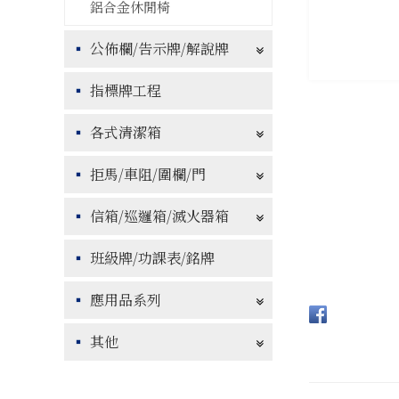
鋁合金休閒椅
公佈欄/告示牌/解說牌
指標牌工程
各式清潔箱
拒馬/車阻/圍欄/門
信箱/巡邏箱/滅火器箱
班級牌/功課表/銘牌
應用品系列
其他