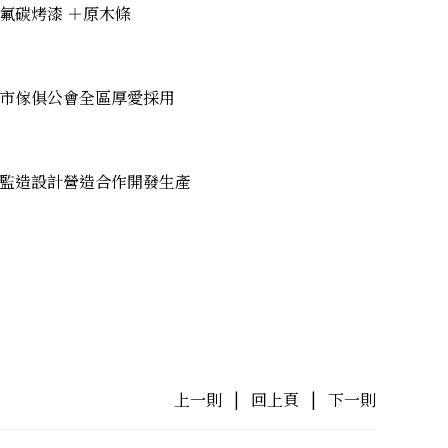
氟碳烤漆 ＋原木條
市傢俱公會全區厚愛採用
監造設計營造合作開發生產
上一則
|
回上頁
|
下一則