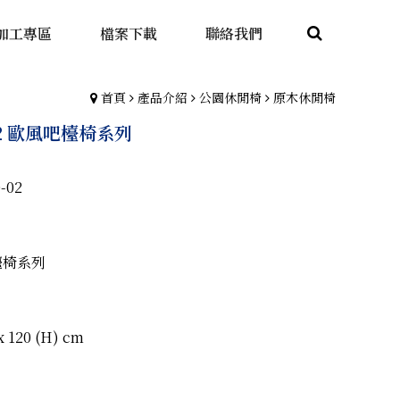
加工專區
檔案下載
聯絡我們
首頁
產品介紹
公園休閒椅
原木休閒椅
-02 歐風吧檯椅系列
-02
檯椅系列
 120 (H) cm