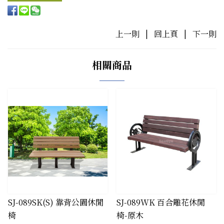
上一則
|
回上頁
|
下一則
相關商品
SJ-089SK(S) 靠背公園休閒
SJ-089WK 百合雕花休閒
椅
椅-原木