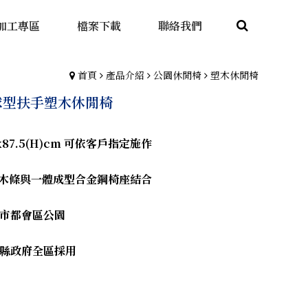
加工專區
檔案下載
聯絡我們
首頁
產品介紹
公園休閒椅
塑木休閒椅
K 球型扶手塑木休閒椅
x87.5(H)cm
可依客戶指定施作
木條與一體成型合金鋼椅座結合
市都會區公園
縣政府全區採用