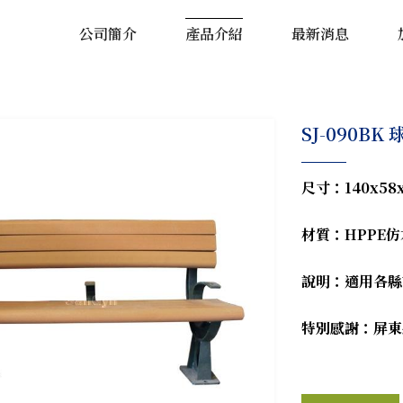
公司簡介
產品介紹
最新消息
SJ-090B
尺寸
：
140x58
材質
：
HPPE
仿
說明
：
適用各縣
特別感謝
：
屏東