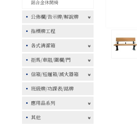
鋁合金休閒椅
公佈欄/告示牌/解說牌
指標牌工程
各式清潔箱
拒馬/車阻/圍欄/門
信箱/巡邏箱/滅火器箱
班級牌/功課表/銘牌
應用品系列
其他