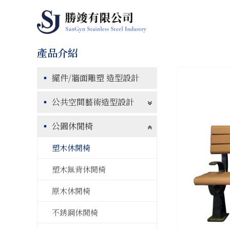
擺件/牆面雕塑 造型設計
公共空間藝術造型設計
公園休閒椅
塑木休閒椅
塑木無背休閒椅
原木休閒椅
不銹鋼休閒椅