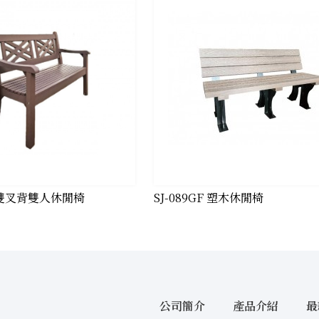
03 雙叉背雙人休閒椅
SJ-089GF 塑木休閒椅
公司簡介
產品介紹
最