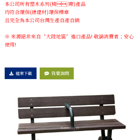
本公司所有塑木系列(椅​/牌)產品
均符合環保(綠建材)環保標章
且完全為本公司台灣生產自產自銷
※ 來源絕非來自〝大陸地區〞進口產品! 敬請消費者；安心
使用!
我要詢問
檔案下載