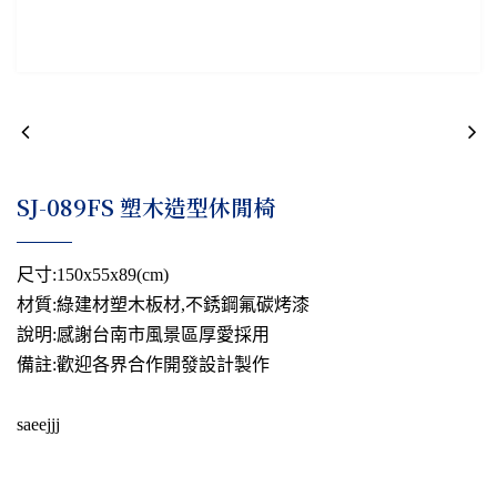
SJ-089FS 塑木造型休閒椅
尺寸:150x55x89(cm)
材質:綠建材塑木板材,不銹鋼氟碳烤漆
說明:感謝台南市風景區厚愛採用
備註:歡迎各界合作開發設計製作
saeejjj