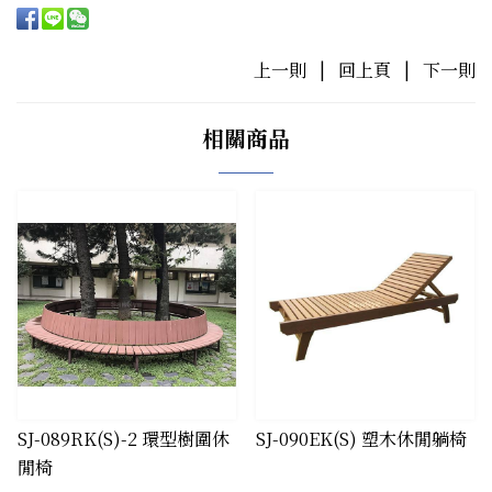
上一則
|
回上頁
|
下一則
相關商品
SJ-089RK(S)-2 環型樹圍休
SJ-090EK(S) 塑木休閒躺椅
閒椅