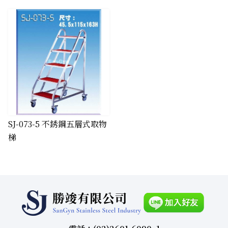
​SJ-073-5 不銹鋼五層式取物
梯