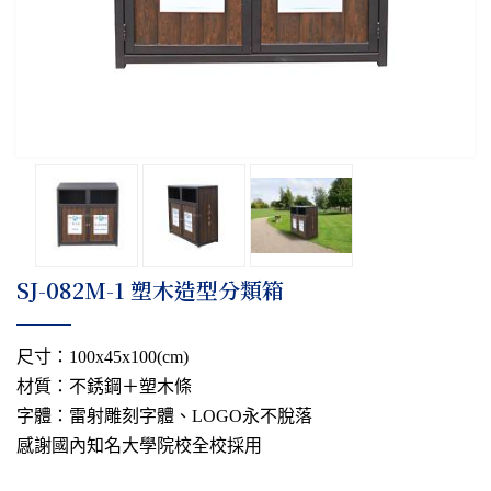
​SJ-082M-1 塑木造型分類箱
尺寸：100x45x100(cm)
材質：不銹鋼＋塑木條
字體：雷射雕刻字體、LOGO永不脫落
感謝國內知名大學院校全校採用