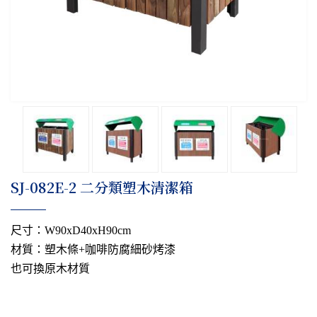
​SJ-082E-2 二分類塑木清潔箱
尺寸：W90xD40xH90cm
材質：塑木條+咖啡防腐細砂烤漆
也可換原木材質