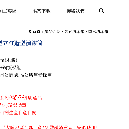
加工專區
檔案下載
聯絡我們
首頁
產品介紹
各式清潔箱
塑木清潔箱
 圓型立柱造型清潔筒
cm(本體)
+鋼製模組
市公園處.區公所厚愛採用
列(椅​/牌)產品
建材)環保標章
台灣生產自產自銷
自〝大陸地區〞進口產品! 敬請消費者；安心使用!