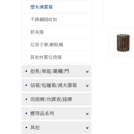
塑木清潔箱
不銹鋼回收架
菸灰筒
垃圾子車/廚餘桶
其他材質垃圾筒
拒馬/車阻/圍欄/門
信箱/巡邏箱/滅火器箱
班級牌/功課表/銘牌
應用品系列
其他