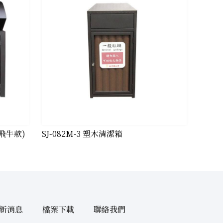
(飛牛款)
​SJ-082M-3 塑木清潔箱
新消息
檔案下載
聯絡我們