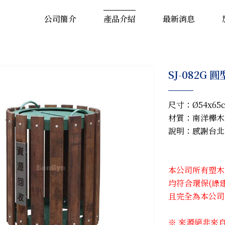
公司簡介
產品介紹
最新消息
SJ-082G
尺寸：Ø54x65
材質：南洋櫸木
說明：感謝台北
本公司所有塑木系
均符合環保(綠
且完全為本公司
※ 來源絕非來