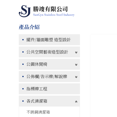
擺件/牆面雕塑 造型設計
公共空間藝術造型設計
公園休閒椅
公佈欄/告示牌/解說牌
指標牌工程
各式清潔箱
不銹鋼清潔箱