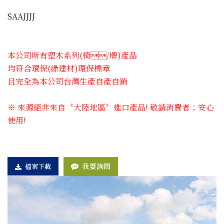
SAAJJJJ
本公司所有塑木系列(椅​/牌)產品
均符合環保(綠建材)環保標章
且完全為本公司台灣生產自產自銷
※ 來源絕非來自〝大陸地區〞進口產品! 敬請消費者；安心
使用!
我要詢問
檔案下載