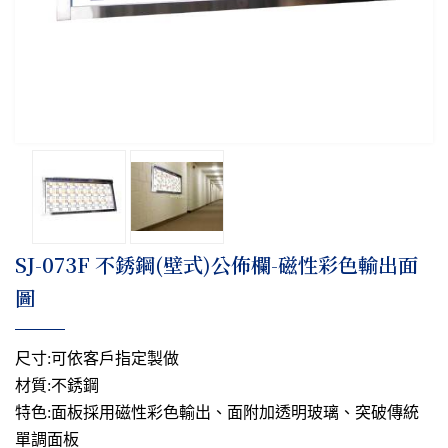
SJ-073F 不銹鋼(壁式)公佈欄-磁性彩色輸出面
圖
尺寸:可依客戶指定製做
材質:不銹鋼
特色:面板採用磁性彩色輸出、面附加透明玻璃、突破傳統
單調面板