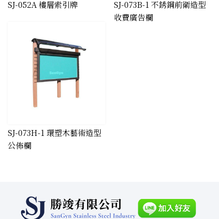
​SJ-052A 樓層索引牌
SJ-073B-1 不銹鋼前衛造型
收費廣告欄
SJ-073H-1 環塑木藝術造型
公佈欄