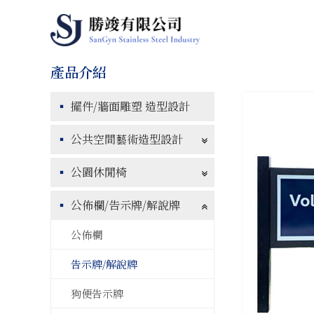
擺件/牆面雕塑 造型設計
公共空間藝術造型設計
公園休閒椅
公佈欄/告示牌/解說牌
公佈欄
告示牌/解說牌
狗便告示牌