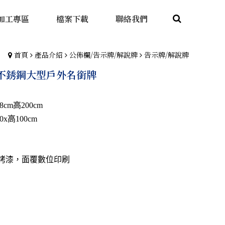
加工專區
檔案下載
聯絡我們
首頁
產品介紹
公佈欄/告示牌/解說牌
告示牌/解說牌
W 不銹鋼大型戶外名銜牌
cm高200cm
x高100cm
鋼烤漆，面覆數位印刷