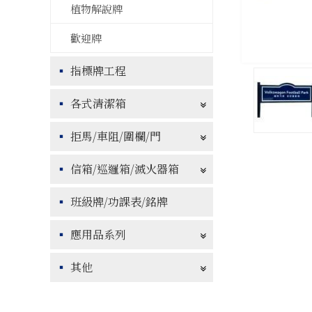
植物解說牌
歡迎牌
指標牌工程
各式清潔箱
拒馬/車阻/圍欄/門
信箱/巡邏箱/滅火器箱
班級牌/功課表/銘牌
應用品系列
其他