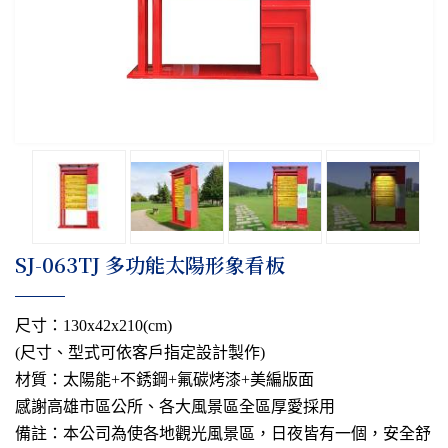
​SJ-063TJ 多功能太陽形象看板
尺寸：130x42x210(cm)
(尺寸、型式可依客戶指定設計製作)
材質：太陽能+不銹鋼+氟碳烤漆+美編版面
感謝高雄市區公所、各大風景區全區厚愛採用
備註：本公司為使各地觀光風景區，日夜皆有一個，安全舒