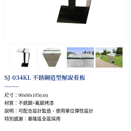
​SJ-034KL 不銹鋼造型解說看板
尺寸：90x60x105(cm)
材質：不銹鋼+氟碳烤漆
說明：可配合設計監造、使用單位彈性設計
特別感謝：基隆區全區採用