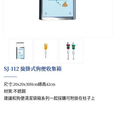
SJ-112 旋掛式狗便收集箱
尺寸:20x20x30Hcm總高42cm
材質:不銹鋼
建議和狗便清潔袋箱系列一起採購可附掛在柱子上