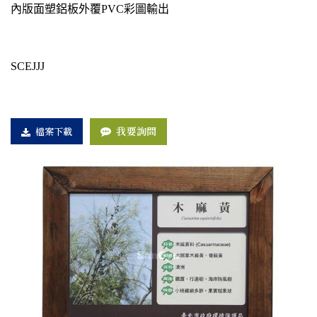
內版面塑鋁板外覆PVC彩圖輸出
SCEJJJ
我要詢問
檔案下載