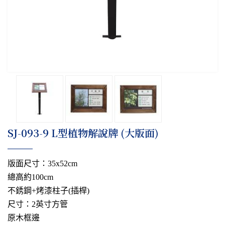
​SJ-093-9 L型植物解說牌 (大版面)
版面尺寸：35x52cm
總高約100cm
不銹鋼+烤漆柱子(插桿)
尺寸：2英寸方管
原木框邊