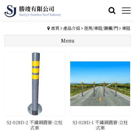
首頁
產品介紹
拒馬/車阻/圍欄/門
車阻
Menu
SJ-028D-2 不鏽鋼圓管-立柱
SJ-028D-1 不鏽鋼圓管-立柱
式車
式車