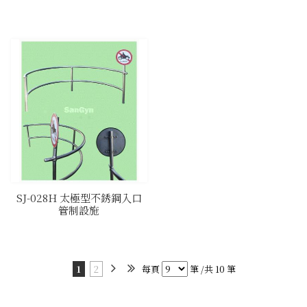
SJ-028H 太極型不銹鋼入口
管制設施
1
2
每頁
筆 /共 10 筆