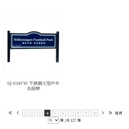
SJ-034VW 不銹鋼大型戶外
名銜牌
1
2
3
4
5
6
7
8
9
10
每頁
筆 /共 127 筆