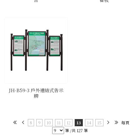
​JH-B59-3 戶外連結式告示
牌
8
9
10
11
12
13
14
15
每頁
筆 /共 127 筆