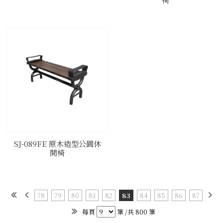
SJ-089FE 原木造型公園休
閒椅
78
79
80
81
82
83
84
85
86
87
每頁
筆 /共 800 筆