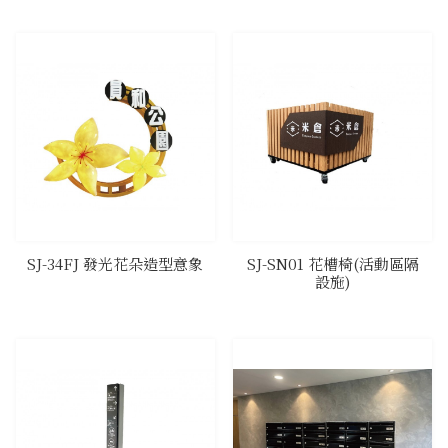
SJ-34FJ 發光花朵造型意象
SJ-SN01 花槽椅(活動區隔
設施)