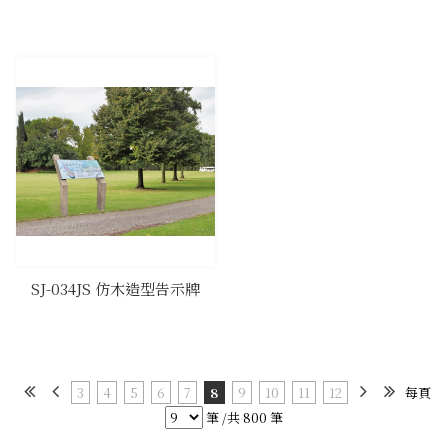
SJ-034JS 仿木造型告示牌
3
4
5
6
7
8
9
10
11
12
每頁
筆 /共 800 筆