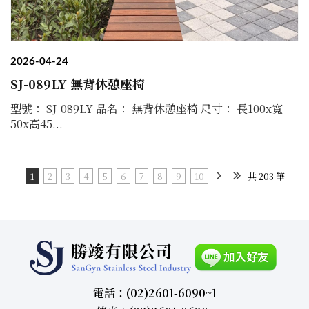
2026-04-24
SJ-089LY 無背休憩座椅
型號： SJ-089LY 品名： 無背休憩座椅 尺寸： 長100x寬
50x高45...
1
2
3
4
5
6
7
8
9
10
共 203 筆
電話：(02)2601-6090~1