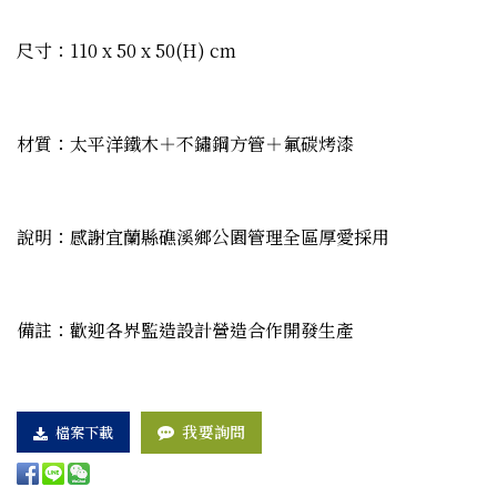
尺寸：110 x 50 x 50(H) cm
材質：太平洋鐵木＋不鏽鋼方管＋氟碳烤漆
說明：感謝宜蘭縣礁溪鄉公園管理全區厚愛採用
備註：歡迎各界監造設計營造合作開發生產
我要詢問
檔案下載