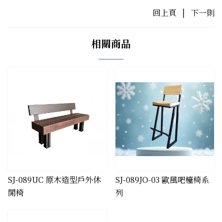
回上頁
|
下一則
相關商品
SJ-089UC 原木造型戶外休
SJ-089JO-03 歐風吧檯椅系
閒椅
列