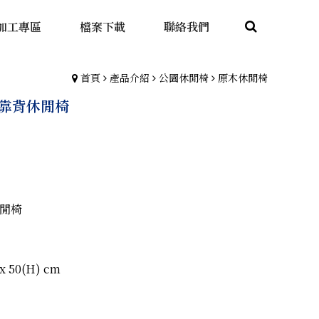
加工專區
檔案下載
聯絡我們
首頁
產品介紹
公園休閒椅
原木休閒椅
 無靠背休閒椅
C
閒椅
x 50(H) cm