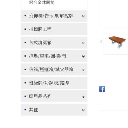
鋁合金休閒椅
公佈欄/告示牌/解說牌
指標牌工程
各式清潔箱
拒馬/車阻/圍欄/門
信箱/巡邏箱/滅火器箱
班級牌/功課表/銘牌
應用品系列
其他