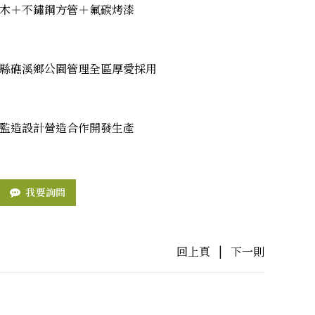
木＋不鏽鋼方管＋氟碳烤漆
縣礁溪鄉公園管理全區厚愛採用
監造設計營造合作開發生產
我要詢問
回上頁
|
下一則