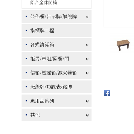
鋁合金休閒椅
公佈欄/告示牌/解說牌
指標牌工程
各式清潔箱
拒馬/車阻/圍欄/門
信箱/巡邏箱/滅火器箱
班級牌/功課表/銘牌
應用品系列
其他