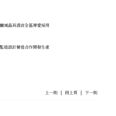
蘭城晶英酒店全區厚愛採用
監造設計營造合作開發生產
上一則
|
回上頁
|
下一則