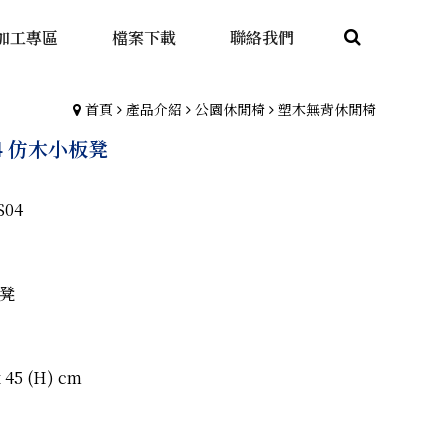
加工專區
檔案下載
聯絡我們
首頁
產品介紹
公園休閒椅
塑木無背休閒椅
04 仿木小板凳
S04
凳
 45 (H) cm