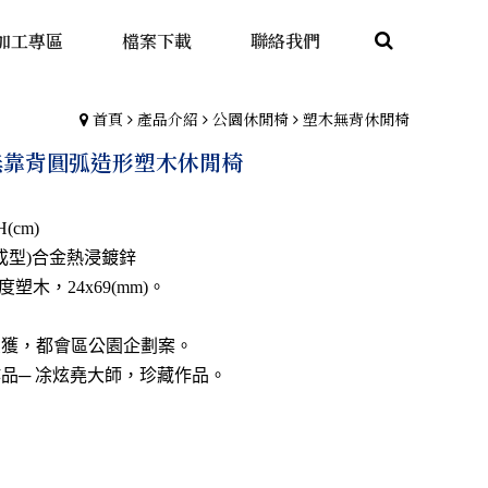
加工專區
檔案下載
聯絡我們
首頁
產品介紹
公園休閒椅
塑木無背休閒椅
P 無靠背圓弧造形塑木休閒椅
H(cm)
成型)合金熱浸鍍鋅
度塑木，24x69(mm)。
度榮獲，都會區公園企劃案。
作品─ 凃炫堯大師，珍藏作品。