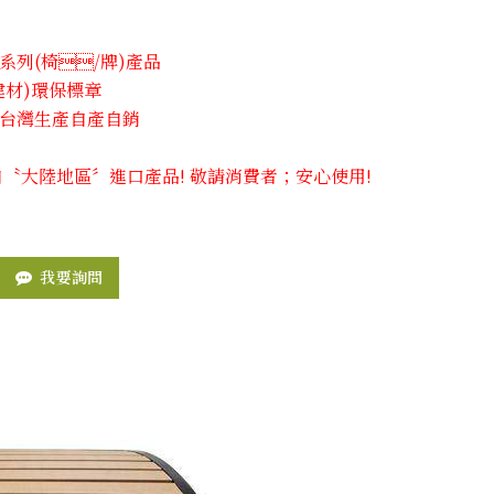
列(椅​/牌)產品
建材)環保標章
台灣生產自產自銷
自〝大陸地區〞進口產品! 敬請消費者；安心使用!
我要詢問