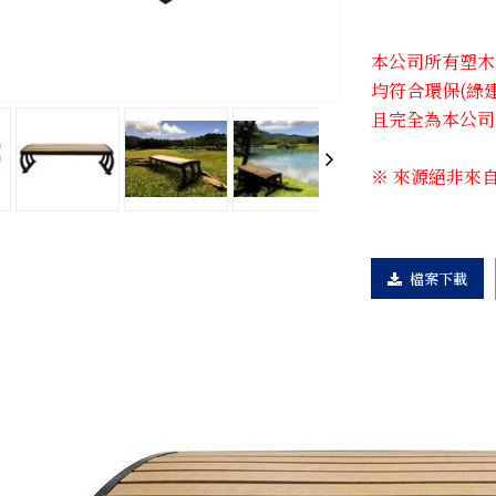
本公司所有塑木系
均符合環保(綠
且完全為本公司
※ 來源絕非來
檔案下載