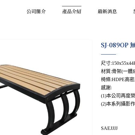
公司簡介
產品介紹
最新消息
SJ-089O
尺寸:150x55x44
材質:骨架(一體
椅條:HDPE高密
感謝:
(1)本公司再
(2)本系列攝影
SAEJJJJ