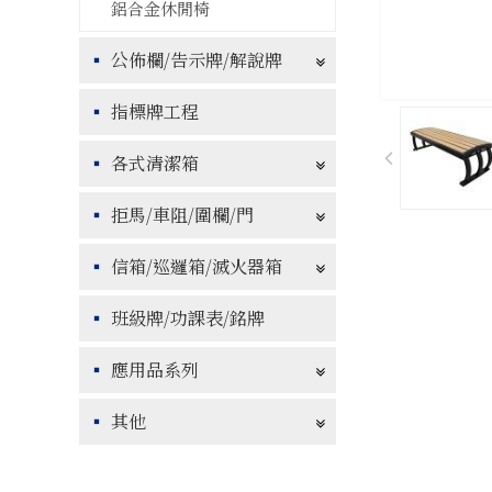
鋁合金休閒椅
公佈欄/告示牌/解說牌
指標牌工程
各式清潔箱
拒馬/車阻/圍欄/門
信箱/巡邏箱/滅火器箱
班級牌/功課表/銘牌
應用品系列
其他