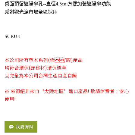
桌面預留遮陽傘孔--直徑4.5cm方便加裝遮陽傘功能
感謝觀光漁市場全區採用
SCFJJJJ
本公司所有塑木系列(椅​/牌)產品
均符合環保(綠建材)環保標章
且完全為本公司台灣生產自產自銷
※ 來源絕非來自〝大陸地區〞進口產品! 敬請消費者；安心
使用!
我要詢問