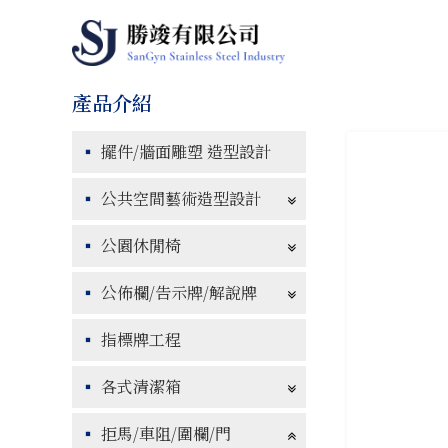
擺件/牆面雕塑 造型設計
公共空間藝術造型設計
公園休閒椅
公佈欄/告示牌/解說牌
指標牌工程
各式清潔箱
拒馬/車阻/圍欄/門