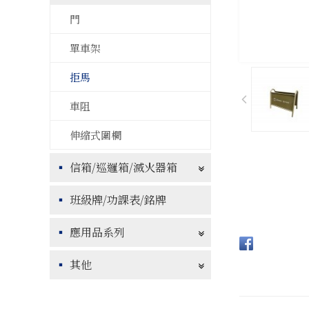
門
單車架
拒馬
車阻
伸縮式圍欄
信箱/巡邏箱/滅火器箱
班級牌/功課表/銘牌
應用品系列
其他