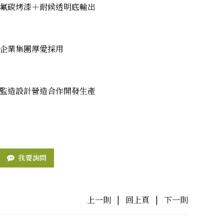
氟碳烤漆＋耐候透明底輸出
企業集團厚愛採用
監造設計營造合作開發生產
我要詢問
上一則
|
回上頁
|
下一則