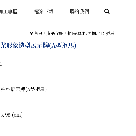
加工專區
檔案下載
聯絡我們
首頁
產品介紹
拒馬/車阻/圍欄/門
拒馬
C 企業形象造型展示牌(A型拒馬)
C
造型展示牌(A型拒馬)
x 98 (cm)