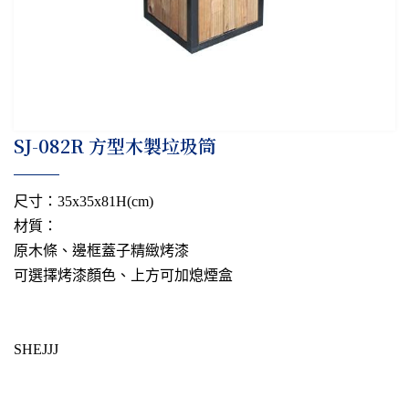
​SJ-082R 方型木製垃圾筒
尺寸：35x35x81H(cm)
材質：
原木條、邊框蓋子精緻烤漆
可選擇烤漆顏色、上方可加熄煙盒
SHEJJJ