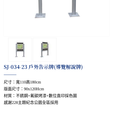
​SJ-034-23 戶外告示牌(導覽解說牌)
尺寸：寬110高180cm
版面尺寸：90x120Hcm
材質：不銹鋼+氟碳烤漆+數位直印採色圖
感謝228主題紀念公園全區採用