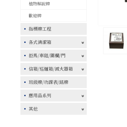
植物解說牌
歡迎牌
指標牌工程
各式清潔箱
拒馬/車阻/圍欄/門
信箱/巡邏箱/滅火器箱
班級牌/功課表/銘牌
應用品系列
其他