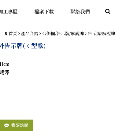
加工專區
檔案下載
聯絡我們
首頁
產品介紹
公佈欄/告示牌/解說牌
告示牌/解說牌
9 戶外告示牌(ㄑ型款)
Hcm
烤漆
我要詢問