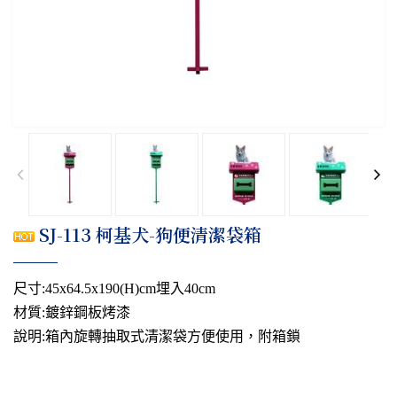
SJ-113 柯基犬-狗便清潔袋箱
尺寸:45x64.5x190(H)cm埋入40cm
材質:鍍鋅鋼板烤漆
說明:箱內旋轉抽取式清潔袋方便使用，附箱鎖