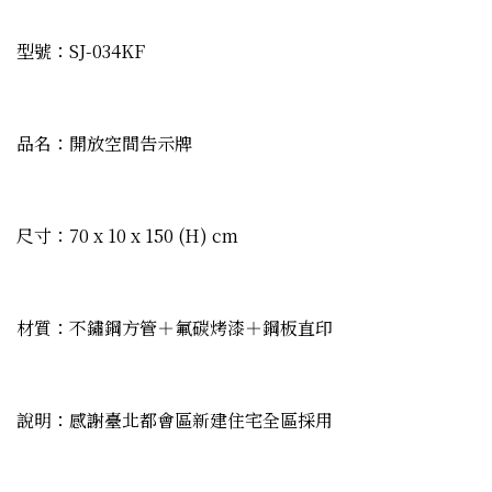
型號：SJ-034KF
品名：開放空間告示牌
尺寸：70 x 10 x 150 (H) cm
材質：不鏽鋼方管＋氟碳烤漆＋鋼板直印
說明：感謝臺北都會區新建住宅全區採用