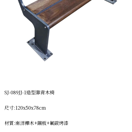
SJ-089JJ-1造型靠背木椅
尺寸:120x50x78cm
材質:南洋櫸木+鋼板+氟碳烤漆